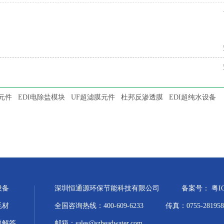
元件
EDI电除盐模块
UF超滤膜元件
杜邦反渗透膜
EDI超纯水设备
设备
深圳恒通源环保节能科技有限公司
备案号：
粤I
耗材
全国咨询热线：400-609-6233
传真：0755-281958
题解答
邮箱：sales@szheadwater.com