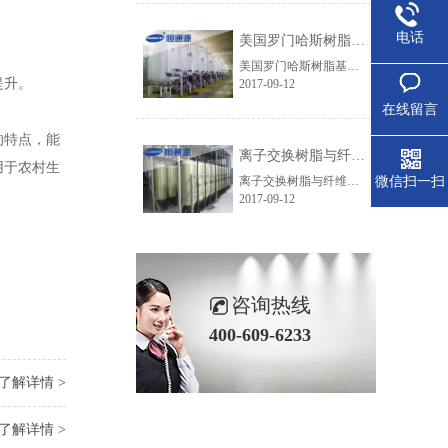
电话
美国罗门哈斯树脂基体结构的化学稳定性
美国罗门哈斯树脂基体结构的化学稳定性：工业级的罗门哈斯离子交换树脂交联度都较高,足够保证其不溶解性。当然新树脂在最初运行的时候可能会释放少量的低聚物或其它一些溶解性物质,但这种影响只是短期的。高的氧化环境(如有氯或铬酸存在的环境)可能会破坏树脂的化学结构和交联结构。试验表明,DVB含量为8%的聚苯乙烯磺......
提升。
2017-09-12
在线留言
的特点，能
离子交换树脂与纤维粉混合供货的优点
用于农村生
微信扫一扫
离子交换树脂与纤维粉混合供货有哪些优点呢？离子交换树脂和纤维粉的区别，主要体现在：1、完全能够满足所有电厂凝结水质的要求，确保阴、阳树脂之间以及树脂与纤维粉之间的最佳比例，达到最佳的运行效果。2、罗门哈斯出厂时树脂采用专业设备混合，确保阴、阳树脂、纤维粉比人工调配混合更加均匀，提高使用效果。3、......
2017-09-12
咨询热线
400-609-6233
了解详情 >
了解详情 >