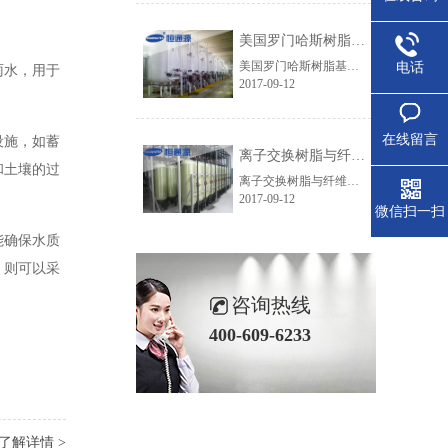
美国罗门哈斯树脂基体结构的化学稳定性
美国罗门哈斯树脂基体结构的化学稳定性：工业级的罗门哈斯离子交换树脂交联度都较高,足够保证其不溶解性。当然新树脂在最初运行的时候可能会释放少量的低聚物或其它一些溶解性物质,但这种影响只是短期的。高的氧化环境(如有氯或铬酸存在的环境)可能会破坏树脂的化学结构和交联结构。试验表明,DVB含量为8%的聚苯乙烯磺......
电话
雨水，用于
2017-09-12
在线留言
设施，如蓄
离子交换树脂与纤维粉混合供货的优点
和土壤的过
离子交换树脂与纤维粉混合供货有哪些优点呢？离子交换树脂和纤维粉的区别，主要体现在：1、完全能够满足所有电厂凝结水质的要求，确保阴、阳树脂之间以及树脂与纤维粉之间的最佳比例，达到最佳的运行效果。2、罗门哈斯出厂时树脂采用专业设备混合，确保阴、阳树脂、纤维粉比人工调配混合更加均匀，提高使用效果。3、......
2017-09-12
微信扫一扫
能确保水质
，则可以采
咨询热线
400-609-6233
了解详情 >