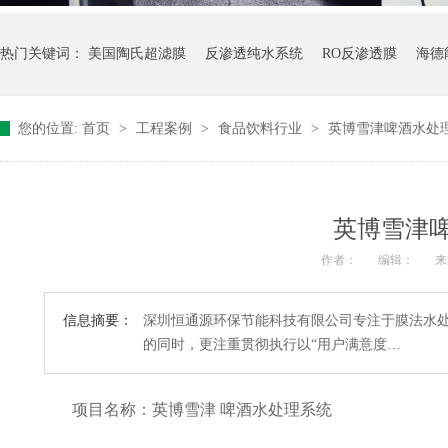
热门关键词：
美国陶氏超滤膜
反渗透纯水系统
RO反渗透膜
海德
您的位置:
首页
>
工程案例
>
食品饮料行业
>
英博​雪津啤酒水处
英博​雪津
作者：
编辑：
来
信息摘要：
深圳恒通源环保节能科技有限公司专注于膜法水处
的同时，更注重贯彻执行以“用户满意度…
项目名称：
英博
雪津
啤酒水处理系统