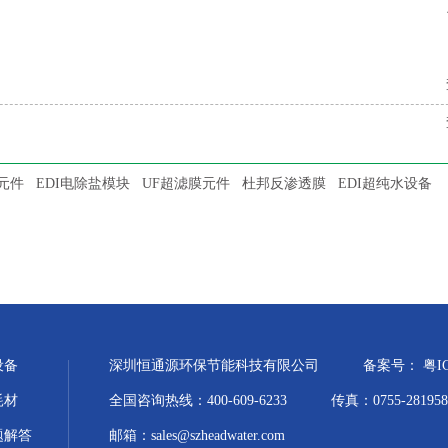
元件
EDI电除盐模块
UF超滤膜元件
杜邦反渗透膜
EDI超纯水设备
设备
深圳恒通源环保节能科技有限公司
备案号：
粤I
耗材
全国咨询热线：400-609-6233
传真：0755-281958
题解答
邮箱：sales@szheadwater.com