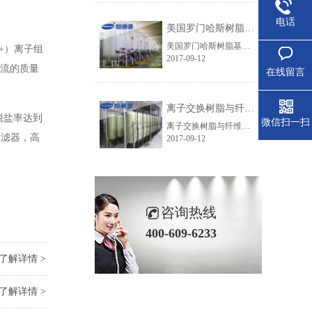
电话
美国罗门哈斯树脂基体结构的化学稳定性
美国罗门哈斯树脂基体结构的化学稳定性：工业级的罗门哈斯离子交换树脂交联度都较高,足够保证其不溶解性。当然新树脂在最初运行的时候可能会释放少量的低聚物或其它一些溶解性物质,但这种影响只是短期的。高的氧化环境(如有氯或铬酸存在的环境)可能会破坏树脂的化学结构和交联结构。试验表明,DVB含量为8%的聚苯乙烯磺......
2 +）离子组
2017-09-12
子流的质量
在线留言
离子交换树脂与纤维粉混合供货的优点
脱盐率达到
微信扫一扫
离子交换树脂与纤维粉混合供货有哪些优点呢？离子交换树脂和纤维粉的区别，主要体现在：1、完全能够满足所有电厂凝结水质的要求，确保阴、阳树脂之间以及树脂与纤维粉之间的最佳比例，达到最佳的运行效果。2、罗门哈斯出厂时树脂采用专业设备混合，确保阴、阳树脂、纤维粉比人工调配混合更加均匀，提高使用效果。3、......
过滤器，高
2017-09-12
咨询热线
400-609-6233
了解详情 >
了解详情 >