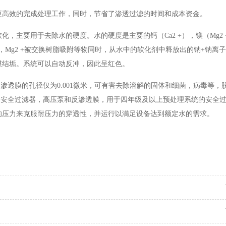
更高效的完成处理工作，同时，节省了渗透过滤的时间和成本资金。
软化，主要用于去除水的硬度。水的硬度是主要的钙（
Ca2 +），镁（Mg
+，Mg2 +被交换树脂吸附等物同时，从水中的软化剂中释放出的钠+钠离
膜结垢。系统可以自动反冲，因此呈红色。
反渗透膜的孔径仅为
0.001微米，可有害去除溶解的固体和细菌，病毒等，
包含安全过滤器，高压泵和反渗透膜，用于四年级及以上预处理系统的安全
的压力来克服耐压力的穿透性，并运行以满足设备达到额定水的需求。